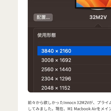
前々から欲しかったInnocn 32M2Vが、
してみました。現在、M1 Macbook Air