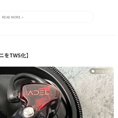
モニをTWS化】
ガジェット