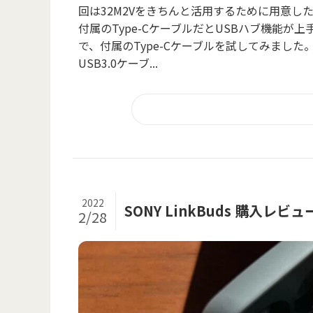
回は32M2Vをきちんと活用するために用意し
付属のType-CケーブルだとUSBハブ機能が上
で、付属のType-Cケーブルを試してみまし
USB3.0ケーブ...
2022
SONY LinkBuds 購入レビュ
2/28