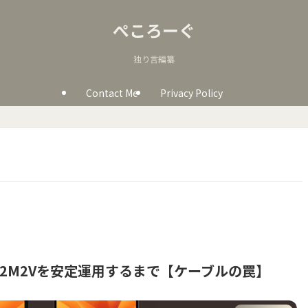
ぺころーぐ
独り言編纂
Contact Me
Privacy Policy
nocn 32M2Vを安定運用するまで【ケーブルの罠】